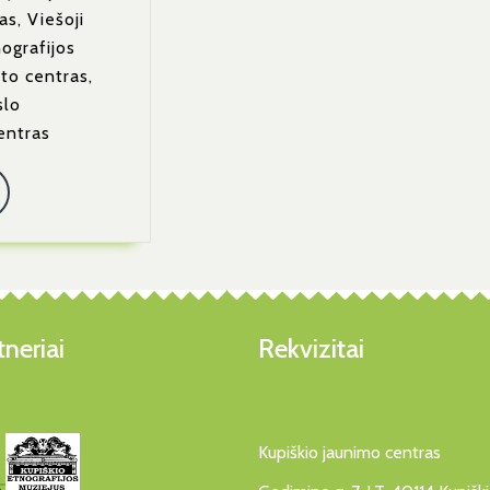
as, Viešoji
nografijos
to centras,
slo
entras
Read
More
neriai
Rekvizitai
Kupiškio jaunimo centras