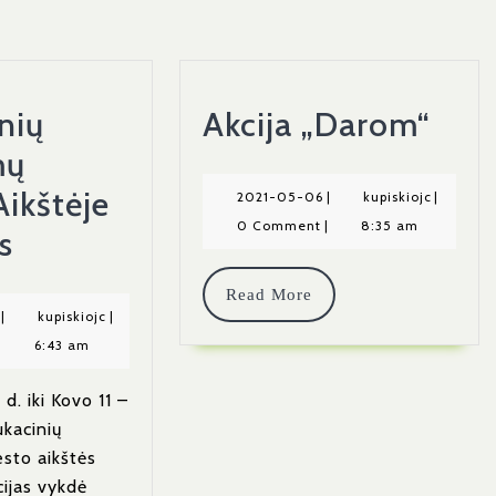
Akci
nių
Akcija „Darom“
„Da
mų
Aikštėje
2021-
kupiskioj
2021-05-06
|
kupiskiojc
|
05-
0 Comment
|
8:35 am
Edukacinių
s
06
Programų
Read
Read More
Miesto
2022-
kupiskiojc
|
kupiskiojc
|
More
03-
|
6:43 am
Aikštėje
07
Filmukas
d. iki Kovo 11 –
ukacinių
sto aikštės
cijas vykdė