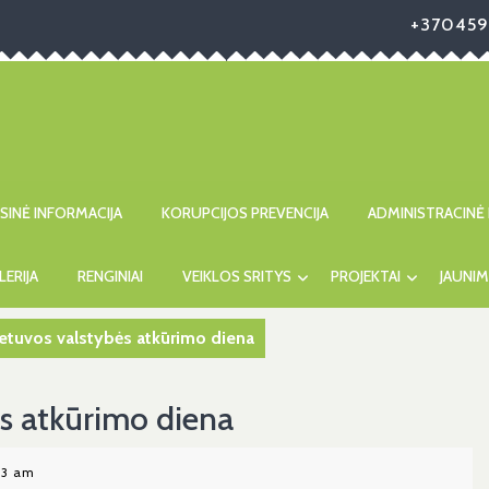
+370459
ISINĖ INFORMACIJA
KORUPCIJOS PREVENCIJA
ADMINISTRACINĖ 
LERIJA
RENGINIAI
VEIKLOS SRITYS
PROJEKTAI
JAUNIM
Lietuvos valstybės atkūrimo diena
ės atkūrimo diena
03 am