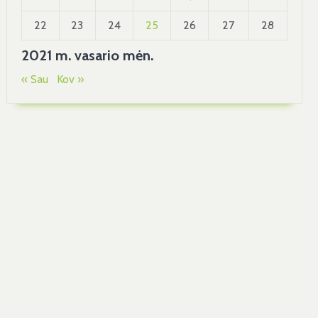
22
23
24
25
26
27
28
2021 m. vasario mėn.
« Sau
Kov »