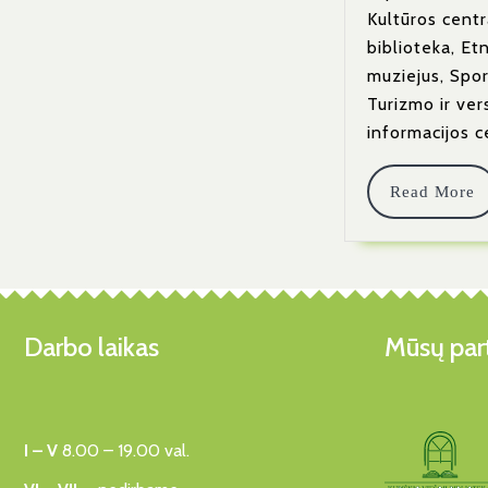
Kultūros centr
biblioteka, Et
muziejus, Spor
Turizmo ir ver
informacijos c
Read More
Darbo laikas
Mūsų part
I – V
8.00 – 19.00 val.