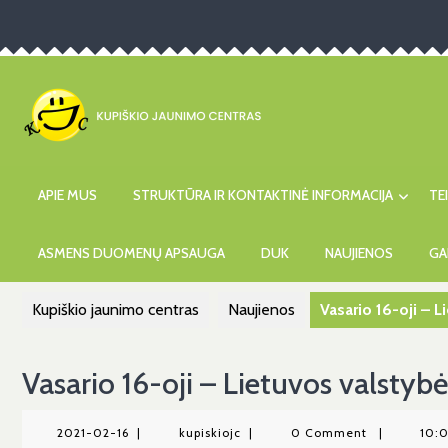
Skip
to
content
APIE MUS
STRUKTŪRA IR KONTAKTINĖ INFORMACIJA
TE
ASMENS DUOMENŲ APSAUGA
DUK
NAUJIENOS
GA
Kupiškio jaunimo centras
Naujienos
Vasario 16-oji – 
Vasario 16-oji – Lietuvos valstyb
2021-
kupiskiojc
2021-02-16
|
kupiskiojc
|
0 Comment
|
10: