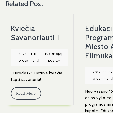
Related Post
Kviečia
Edukaci
Kviečia
Savanoriauti !
Progra
Savanoriauti
Miesto 
!
Filmuka
2022-
kupiskiojc
2022-01-11
|
kupiskiojc
|
01-
0 Comment
|
11:05 am
11
2022-03-07
„Eurodesk“ Lietuva kviečia
0 Comment
tapti savanoriu!
Nuo vasario 16 
Read
Read More
osios vyko ed
More
programos mie
kupole. Eduka