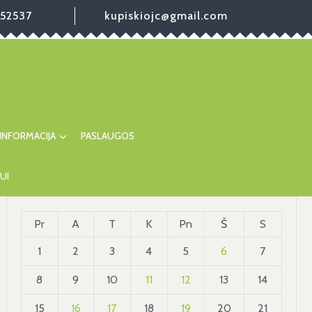
52537
kupiskiojc@gmail.com
INFORMACIJA
PASLAUGOS
UI
Pr
A
T
K
Pn
Š
S
1
2
3
4
5
6
7
8
9
10
11
12
13
14
15
16
17
18
19
20
21