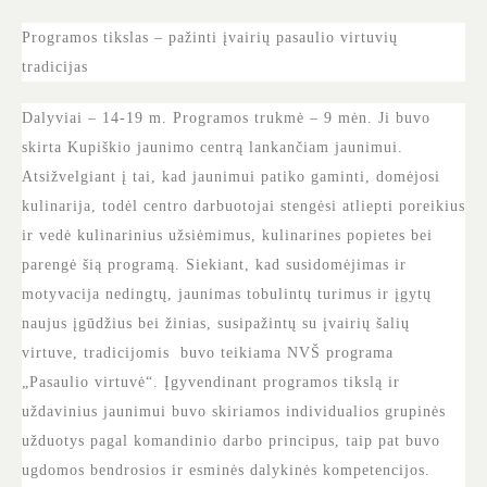
Programos tikslas – pažinti įvairių pasaulio virtuvių
tradicijas
Dalyviai – 14-19 m. Programos trukmė – 9 mėn. Ji buvo
skirta Kupiškio jaunimo centrą lankančiam jaunimui.
Atsižvelgiant į tai, kad jaunimui patiko gaminti, domėjosi
kulinarija, todėl centro darbuotojai stengėsi atliepti poreikius
ir vedė kulinarinius užsiėmimus, kulinarines popietes bei
parengė šią programą. Siekiant, kad susidomėjimas ir
motyvacija nedingtų, jaunimas tobulintų turimus ir įgytų
naujus įgūdžius bei žinias, susipažintų su įvairių šalių
virtuve, tradicijomis buvo teikiama NVŠ programa
„Pasaulio virtuvė“. Įgyvendinant programos tikslą ir
uždavinius jaunimui buvo skiriamos individualios grupinės
užduotys pagal komandinio darbo principus, taip pat buvo
ugdomos bendrosios ir esminės dalykinės kompetencijos.