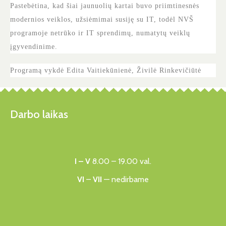
Pastebėtina, kad šiai jaunuolių kartai buvo priimtinesnės
modernios veiklos, užsiėmimai susiję su IT, todėl NVŠ
programoje netrūko ir IT sprendimų, numatytų veiklų
įgyvendinime.
Programą vykdė Edita Vaitiekūnienė, Živilė Rinkevičiūtė
Darbo laikas
I – V
8.00 – 19.00 val.
VI
–
VII
— nedirbame