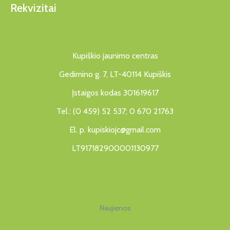
Rekvizitai
Kupiškio jaunimo centras
Gedimino g. 7, LT-40114 Kupiškis
Įstaigos kodas 301619617
Tel.: (0 459) 52 537; 0 670 21763
El. p. kupiskiojc@gmail.com
LT917182900001130977
Naujienos