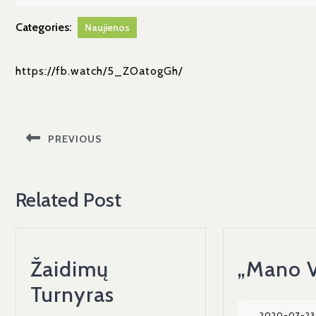
03-
11
Categories:
Naujienos
https://fb.watch/5_ZOatogGh/
Navigacija
tarp
PREVIOUS
įrašų
Previous
post:
Related Post
Žaidimų
„Mano 
Žaidimų
Turnyras
2020-07-23