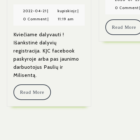
Turnyras
0 Comment
2022-
kupiskiojc
2022-04-21
|
kupiskiojc
|
04-
0 Comment
|
11:19 am
21
Read More
Kviečiame dalyvauti !
Išankstinė dalyvių
registracija. KJC facebook
paskyroje arba pas jaunimo
darbuotojus Paulių ir
Milisentą.
Read
Read More
More