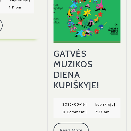
07-
|
1:11 pm
23
Read
More
GATVĖS
MUZIKOS
DIENA
GATVĖ
KUPIŠKYJE!
MUZIK
DIENA
2025-
kupiskioj
2025-05-16
|
kupiskiojc
|
05-
0 Comment
|
7:37 am
KUPIŠKY
16
Read
Read More