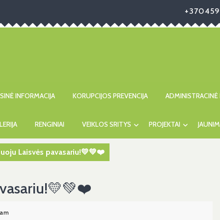
+370459
ISINĖ INFORMACIJA
KORUPCIJOS PREVENCIJA
ADMINISTRACINĖ 
LERIJA
RENGINIAI
VEIKLOS SRITYS
PROJEKTAI
JAUNIM
uoju Laisvės pavasariu!💛💚❤️
avasariu!💛💚❤️
 am