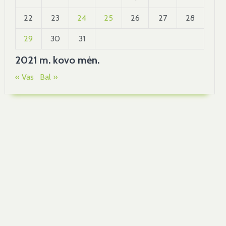
22
23
24
25
26
27
28
29
30
31
2021 m. kovo mėn.
« Vas
Bal »