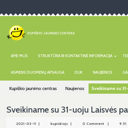
Skip
to
content
APIE MUS
STRUKTŪRA IR KONTAKTINĖ INFORMACIJA
TE
ASMENS DUOMENŲ APSAUGA
DUK
NAUJIENOS
GA
Kupiškio jaunimo centras
Naujienos
Sveikiname su 31-
Sveikiname su 31-uoju Laisvės p
2021-
kupiskiojc
2021-03-11
|
kupiskiojc
|
0 Comment
|
9:51