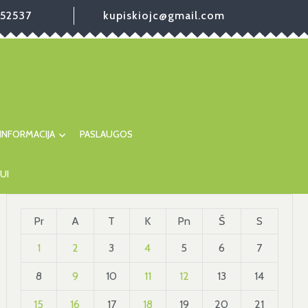
52537
kupiskiojc@gmail.com
INFORMACIJA
PASLAUGOS
UI
Pr
A
T
K
Pn
Š
S
1
2
3
4
5
6
7
8
9
10
11
12
13
14
15
16
17
18
19
20
21