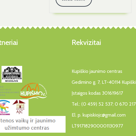
More
neriai
Rekvizitai
Kupiškio jaunimo centras
Gedimino g. 7, LT-40114 Kupiški
Įstaigos kodas 301619617
Tel.: (0 459) 52 537; 0 670 21
El. p. kupiskiojc@gmail.com
LT917182900001130977