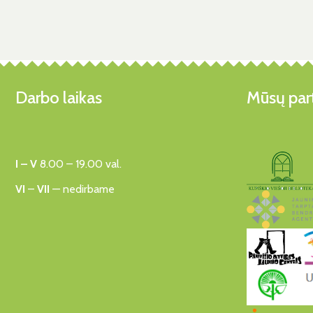
Darbo laikas
Mūsų part
I – V
8.00 – 19.00 val.
VI
–
VII
— nedirbame