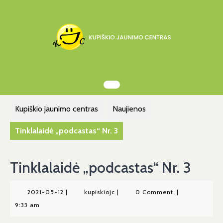
Skip
to
content
Kupiškio jaunimo centras
Naujienos
Tinklalaidė „podcastas“ Nr. 3
Tinklalaidė „podcastas“ Nr. 3
2021-
kupiskiojc
2021-05-12
|
kupiskiojc
|
0 Comment
|
05-
9:33 am
12