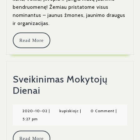
🙂
bendruomenę! Žemiau pristatome visus
nominantus – jaunus žmones, jaunimo draugus
ir organizacijas.
Read
Read More
More
Sveikinimas Mokytojų
Sveikinimas
Dienai
Mokytojų
Dienai
2020-
kupiskiojc
2020-10-02
|
kupiskiojc
|
0 Comment
|
10-
5:27 pm
02
Read
Read More