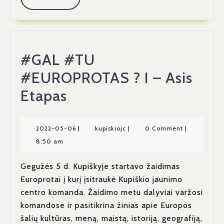
More
#GAL #TU
#EUROPROTAS ? I – Asis
#GAL
Etapas
#TU
#EUROPROTAS
2022-
kupiskiojc
2022-05-06
|
kupiskiojc
|
0 Comment
|
05-
8:50 am
?
06
I
Gegužės 5 d. Kupiškyje startavo žaidimas
Europrotai į kurį įsitraukė Kupiškio jaunimo
–
centro komanda. Žaidimo metu dalyviai varžosi
Asis
komandose ir pasitikrina žinias apie Europos
Etapas
šalių kultūras, meną, maistą, istoriją, geografiją,