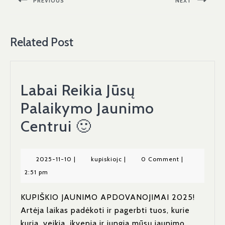
PREVIOUS
NEXT
įrašų
Previous
Next
post:
post:
Related Post
Labai Reikia Jūsų
Palaikymo Jaunimo
Labai
Centrui 🙂
Reikia
Jūsų
2025-
kupiskiojc
2025-11-10
|
kupiskiojc
|
0 Comment
|
11-
2:51 pm
Palaikymo
10
Jaunimo
KUPIŠKIO JAUNIMO APDOVANOJIMAI 2025!
Artėja laikas padėkoti ir pagerbti tuos, kurie
Centrui
kuria, veikia, įkvepia ir jungia mūsų jaunimo