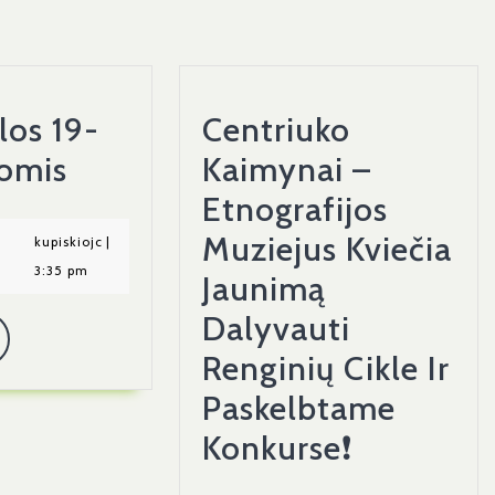
los 19-
Centriuko
KJC
omis
Kaimynai –
Veiklos
Etnografijos
19-
Muziejus Kviečia
2022-
kupiskiojc
|
kupiskiojc
|
04-
|
3:35 pm
23
Jaunimą
19
Dienomis
Dalyvauti
Read
Renginių Cikle Ir
More
Paskelbtame
Centriuk
Konkurse❗
Kaimynai