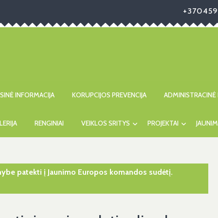
+370459
ISINĖ INFORMACIJA
KORUPCIJOS PREVENCIJA
ADMINISTRACINĖ 
LERIJA
RENGINIAI
VEIKLOS SRITYS
PROJEKTAI
JAUNIM
imybe patekti į Jaunimo Europos komandos sudėtį.