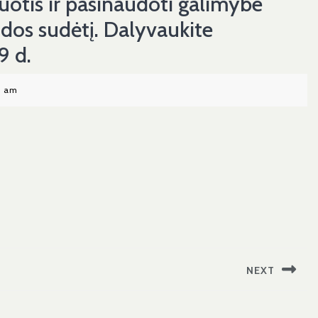
uotis ir pasinaudoti galimybe
dos sudėtį. Dalyvaukite
9 d.
3 am
NEXT
Next
post: