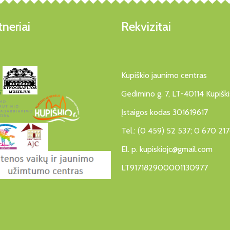
neriai
Rekvizitai
Kupiškio jaunimo centras
Gedimino g. 7, LT-40114 Kupiški
Įstaigos kodas 301619617
Tel.: (0 459) 52 537; 0 670 21
El. p. kupiskiojc@gmail.com
LT917182900001130977