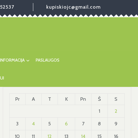
52537
kupiskiojc@gmail.com
INFORMACIJA
PASLAUGOS
UI
Pr
A
T
K
Pn
Š
S
1
2
3
4
5
6
7
8
9
10
11
12
13
14
15
16