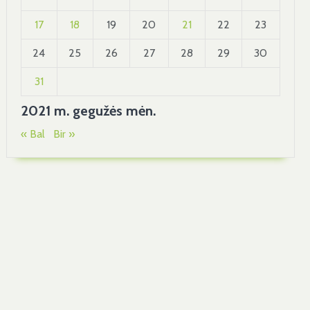
17
18
19
20
21
22
23
24
25
26
27
28
29
30
31
2021 m. gegužės mėn.
« Bal
Bir »