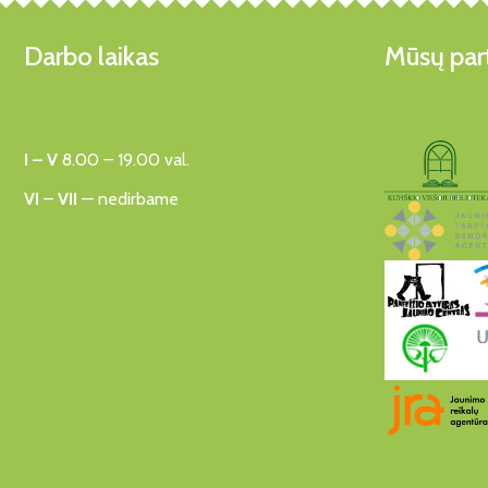
Darbo laikas
Mūsų part
I – V
8.00 – 19.00 val.
VI
–
VII
— nedirbame