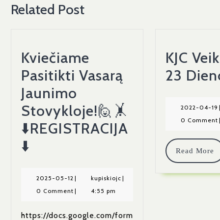
Related Post
Kviečiame
KJC Veik
Pasitikti Vasarą
23 Dien
Jaunimo
Stovykloje!🙋🤸
2022-04-19
0 Comment
⬇️REGISTRACIJA
Kviečiame
⬇️
Read More
Pasitikti
Vasarą
2025-
kupiskiojc
2025-05-12
|
kupiskiojc
|
05-
0 Comment
|
4:55 pm
Jaunimo
12
Stovykloje!
https://docs.google.com/form