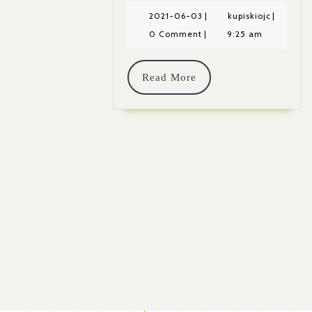
–
2021-
kupiskioj
2021-06-03
|
kupiskiojc
|
06-
0 Comment
|
9:25 am
Etnografi
03
Muziejus
Read
Read More
Kviečia
More
Jaunimą
Dalyvaut
Renginių
Cikle
Ir
Paskelbt
Konkurse