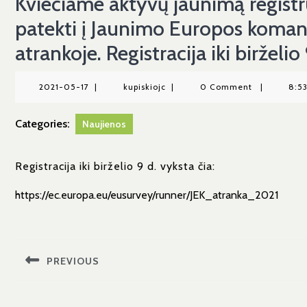
Kviečiame aktyvų jaunimą registr
patekti į Jaunimo Europos koman
atrankoje. Registracija iki birželio 
2021-
kupiskiojc
2021-05-17
|
kupiskiojc
|
0 Comment
|
8:5
05-
17
Categories:
Naujienos
Registracija iki birželio 9 d. vyksta čia:
https://ec.europa.eu/eusurvey/runner/JEK_atranka_2021
Navigacija
tarp
PREVIOUS
įrašų
Previous
post: