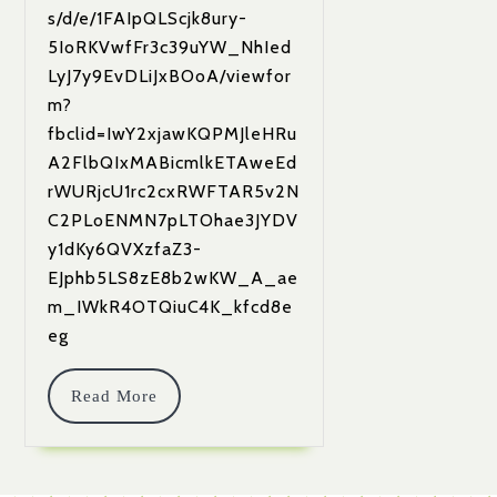
s/d/e/1FAIpQLScjk8ury-
🙋
5IoRKVwfFr3c39uYW_NhIed
🤸
LyJ7y9EvDLiJxBOoA/viewfor
⬇️REGISTRACIJA⬇️
m?
fbclid=IwY2xjawKQPMJleHRu
A2FlbQIxMABicmlkETAweEd
rWURjcU1rc2cxRWFTAR5v2N
C2PLoENMN7pLTOhae3JYDV
y1dKy6QVXzfaZ3-
EJphb5LS8zE8b2wKW_A_ae
m_IWkR4OTQiuC4K_kfcd8e
eg
Read
Read More
More