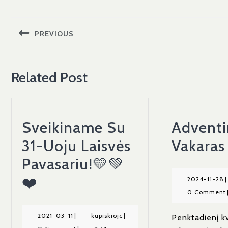
Navigacija
tarp
PREVIOUS
įrašų
Previous
post:
Related Post
Sveikiname Su
Adventi
31-Uoju Laisvės
Vakaras
Pavasariu!💛💚
Sveikiname
❤️
2
2024-11-28
|
1
0 Comment
Su
2
31-
2021-
kupiskiojc
2021-03-11
|
kupiskiojc
|
Penktadienį k