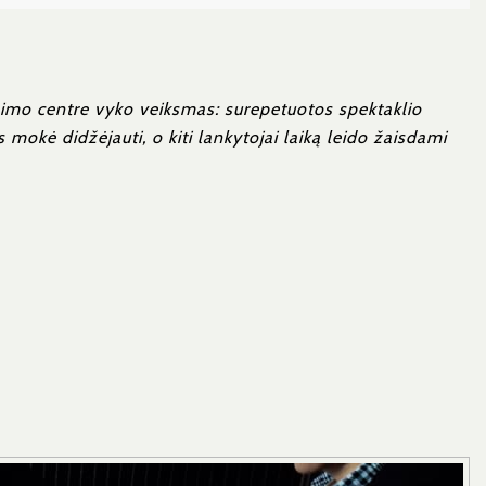
unimo centre vyko veiksmas: surepetuotos spektaklio
mokė didžėjauti, o kiti lankytojai laiką leido žaisdami