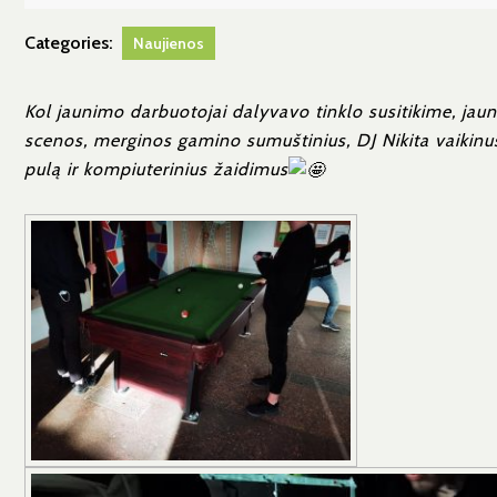
03-
29
Categories:
Naujienos
Kol jaunimo darbuotojai dalyvavo tinklo susitikime, ja
scenos, merginos gamino sumuštinius, DJ Nikita vaikinus 
pulą ir kompiuterinius žaidimus