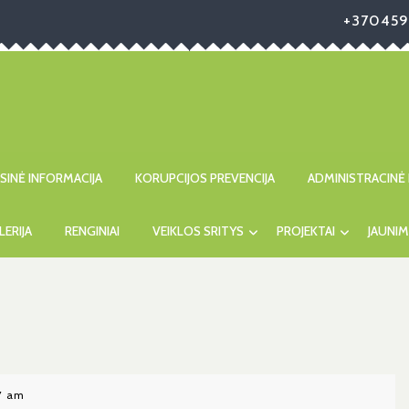
+370459
ISINĖ INFORMACIJA
KORUPCIJOS PREVENCIJA
ADMINISTRACINĖ 
LERIJA
RENGINIAI
VEIKLOS SRITYS
PROJEKTAI
JAUNIM
7 am