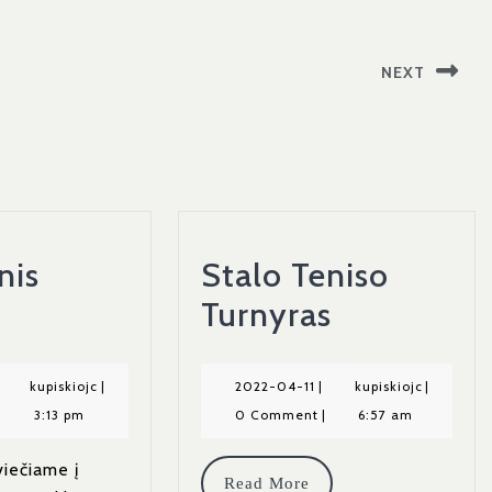
NEXT
Next
post:
nis
Stalo Teniso
Adventinis
Stalo
Turnyras
Vakaras
Teniso
Turnyras
024-
kupiskiojc
2022-
kupiskiojc
kupiskiojc
|
2022-04-11
|
kupiskiojc
|
1-
04-
|
3:13 pm
0 Comment
|
6:57 am
8
11
viečiame į
Read
Read More