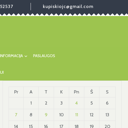
52537
kupiskiojc@gmail.com
INFORMACIJA
PASLAUGOS
UI
Pr
A
T
K
Pn
Š
S
1
2
3
4
5
6
7
8
9
10
11
12
13
14
15
16
17
18
19
20