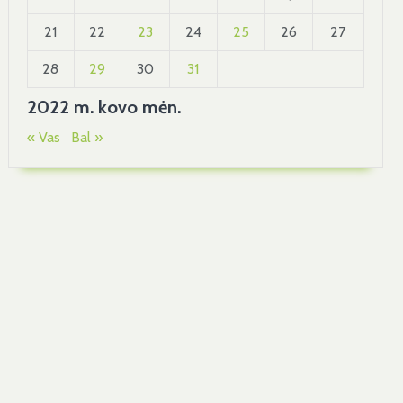
21
22
23
24
25
26
27
28
29
30
31
2022 m. kovo mėn.
« Vas
Bal »