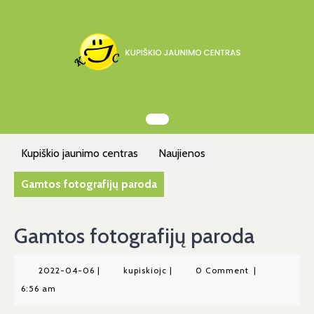
Skip
to
content
Kupiškio jaunimo centras
Naujienos
Gamtos fotografijų paroda
Gamtos fotografijų paroda
2022-
kupiskiojc
2022-04-06
|
kupiskiojc
|
0 Comment
|
04-
6:56 am
06