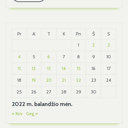
Prasidėjo
More
Strateginiai
Žaidimai.
💣
Pr
A
T
K
Pn
Š
S
1
2
3
4
5
6
7
8
9
10
11
12
13
14
15
16
17
18
19
20
21
22
23
24
25
26
27
28
29
30
2022 m. balandžio mėn.
« Kov
Geg »