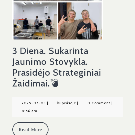
3 Diena. Sukarinta
Jaunimo Stovykla.
Prasidėjo Strateginiai
3
Žaidimai.💣
Diena.
Sukarinta
2025-
kupiskiojc
2025-07-03
|
kupiskiojc
|
0 Comment
|
07-
8:56 am
Jaunimo
03
Stovykla.
Read
Read More