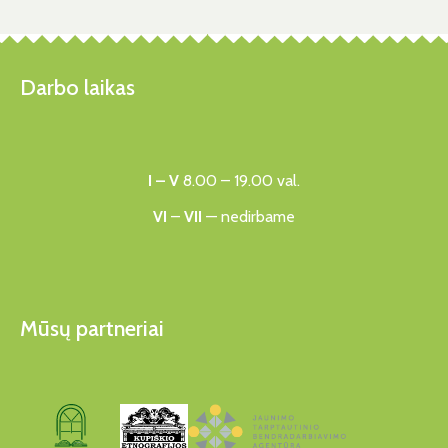
Darbo laikas
I – V
8.00 – 19.00 val.
VI
–
VII
— nedirbame
Mūsų partneriai