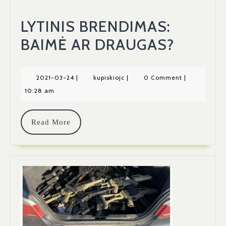
LYTINIS BRENDIMAS:
LYTINI
BAIMĖ AR DRAUGAS?
BREND
BAIMĖ
2021-
kupiskiojc
2021-03-24
|
kupiskiojc
|
0 Comment
|
03-
10:28 am
AR
24
DRAUG
Read
Read More
More