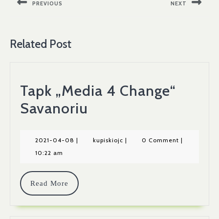
PREVIOUS
NEXT
įrašų
Previous
Next
post:
post:
Related Post
Tapk „Media 4 Change“
Tapk
Savanoriu
„Media
4
2021-
kupiskiojc
2021-04-08
|
kupiskiojc
|
0 Comment
|
04-
10:22 am
Change“
08
Savanoriu
Read
Read More
More