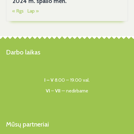
2024 m. spalio mėn.
« Rgs
Lap »
Darbo laikas
I – V
8.00 – 19.00 val.
VI
–
VII
— nedirbame
Mūsų partneriai