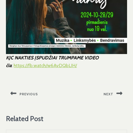
KJC NAKTIES ĮSPUDŽIAI TRUMPAME VIDEO
čia
:
https://fb.watch/w6AvDQbLIH/
Navigacija
tarp
PREVIOUS
NEXT
įrašų
Previous
Next
post:
post:
Related Post