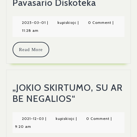
Pavasario
Pavasario Diskoteka
Diskoteka
2025-
kupiskiojc
2025-03-01
|
kupiskiojc
|
0 Comment
|
03-
11:28 am
01
Read
Read More
More
„JOKIO SKIRTUMO, SU AR
„JOKIO
BE NEGALIOS“
SKIRTUMO,
SU
2021-
kupiskiojc
2021-12-03
|
kupiskiojc
|
0 Comment
|
12-
9:20 am
AR
03