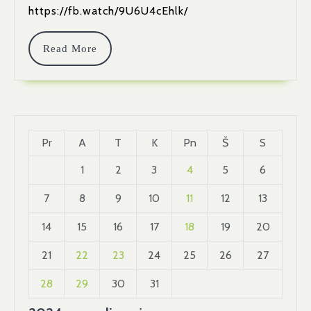
BE
https://fb.watch/9U6U4cEhlk/
NEGALIOS“
Read
Read More
More
Pr
A
T
K
Pn
Š
S
1
2
3
4
5
6
7
8
9
10
11
12
13
14
15
16
17
18
19
20
21
22
23
24
25
26
27
28
29
30
31