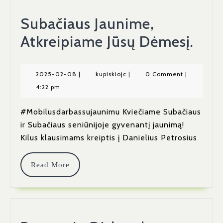
Subačiaus Jaunime,
Sub
Atkreipiame Jūsų Dėmesį.
Jaun
Atk
2025-
kupiskiojc
2025-02-08
|
kupiskiojc
|
0 Comment
|
02-
4:22 pm
Jūsų
08
Dėm
#Mobilusdarbassujaunimu Kviečiame Subačiaus
ir Subačiaus seniūnijoje gyvenantį jaunimą!
Kilus klausimams kreiptis į Danielius Petrosius
Read
Read More
More