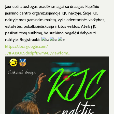
Jaunuoli, atostogas pradėk smagiai su draugais Kupiškio
jaunimo centro organizuojamoje KJC naktyje. Šioje KJC
naktyje mes gaminsim maistą, vyks orientacinės varžybos,
estafetės, pokalbiai/diskusija ir kitos veiklos. Ateik į JC
pasiimti tėvų sutikimų, be sutikimo negalėsi dalyvauti
naktyje. Registruokis
https://docs.google.com/
…/1FAIpQLSdKdpfBwmM…/viewform…