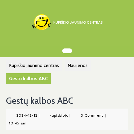
Skip
to
content
Kupiškio jaunimo centras
Naujienos
Gestų kalbos ABC
Gestų kalbos ABC
2024-
kupiskiojc
2024-12-12
|
kupiskiojc
|
0 Comment
|
12-
10:45 am
12