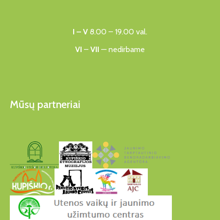
🫣
I – V
8.00 – 19.00 val.
VI
–
VII
— nedirbame
Mūsų partneriai