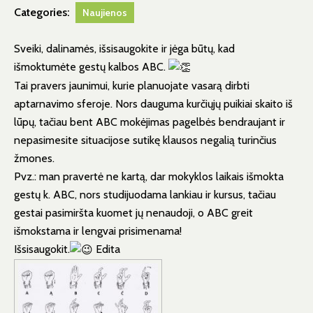
Categories:
Naujienos
Sveiki, dalinamės, išsisaugokite ir jėga būtų, kad
išmoktumėte gestų kalbos ABC.
Tai pravers jaunimui, kurie planuojate vasarą dirbti
aptarnavimo sferoje. Nors dauguma kurčiųjų puikiai skaito iš
lūpų, tačiau bent ABC mokėjimas pagelbės bendraujant ir
nepasimesite situacijose sutikę klausos negalią turinčius
žmones.
Pvz.: man pravertė ne kartą, dar mokyklos laikais išmokta
gestų k. ABC, nors studijuodama lankiau ir kursus, tačiau
gestai pasimiršta kuomet jų nenaudoji, o ABC greit
išmokstama ir lengvai prisimenama!
Išsisaugokit.
Edita