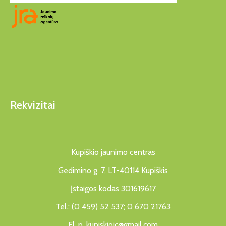
Rekvizitai
Kupiškio jaunimo centras
Gedimino g. 7, LT-40114 Kupiškis
Įstaigos kodas 301619617
Tel.: (0 459) 52 537; 0 670 21763
El. p. kupiskiojc@gmail.com