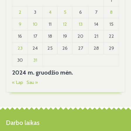
1
🩺
2
3
4
5
6
7
8
🥋
🥊
9
10
11
12
13
14
15
⛸️
16
17
18
19
20
21
22
⚽️
23
24
25
26
27
28
29
🏀
30
31
Be
2024 m. gruodžio mėn.
Aprangos
« Lap
Sau »
Kodo
Nevažiuos
🫣
🫣
Darbo laikas