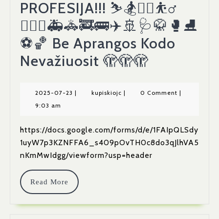
PROFESIJA!!! ⛷️🏂🤼‍♀️⛹️‍♂️
🤽🏻‍♀️🚑🚓🚒🚌✈️🚢🩺🥋🥊⛸️
⚽️🏀 Be Aprangos Kodo
Kviečiam
Nevažiuosit 🫣🫣🫣
Registruot
Nes
2025-
kupiskiojc
2025-07-23
|
kupiskiojc
|
0 Comment
|
07-
9:03 am
Vietos
23
Labai
https://docs.google.com/forms/d/e/1FAIpQLSdy
1uyW7p3KZNFFA6_s409pOvTH0c8do3qJlhVA5
Greitai
nKmMwIdgg/viewform?usp=header
Ištirps
🫣
Read
Read More
More
Aprangos
Kodas-