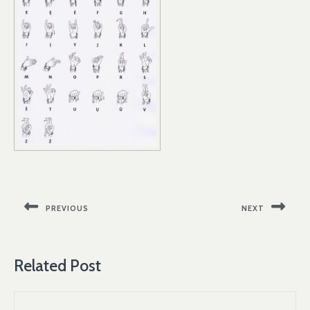
Navigacija
tarp
PREVIOUS
NEXT
įrašų
Previous
Next
post:
post:
Related Post