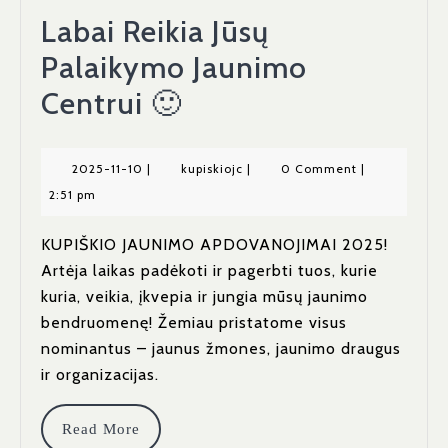
Labai Reikia Jūsų
Palaikymo Jaunimo
Labai
Centrui 🙂
Reikia
Jūsų
2025-
kupiskiojc
2025-11-10
|
kupiskiojc
|
0 Comment
|
11-
2:51 pm
Palaikymo
10
Jaunimo
KUPIŠKIO JAUNIMO APDOVANOJIMAI 2025!
Artėja laikas padėkoti ir pagerbti tuos, kurie
Centrui
kuria, veikia, įkvepia ir jungia mūsų jaunimo
🙂
bendruomenę! Žemiau pristatome visus
nominantus – jaunus žmones, jaunimo draugus
ir organizacijas.
Read
Read More