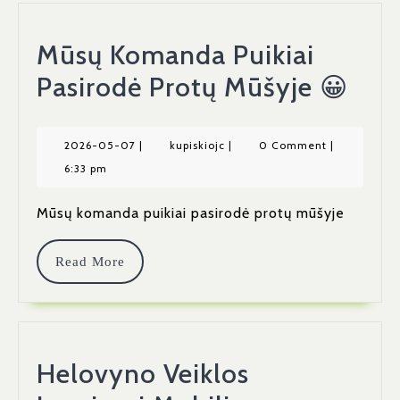
Mūsų Komanda Puikiai
Mūs
Pasirodė Protų Mūšyje 😀
Kom
Puik
2026-
kupiskiojc
2026-05-07
|
kupiskiojc
|
0 Comment
|
05-
6:33 pm
Pasi
07
Pro
Mūsų komanda puikiai pasirodė protų mūšyje
Mūš
Read
Read More
😀
More
Helovyno Veiklos