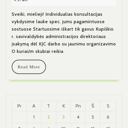
31
Sveiki, mielieji! Individualias konsultacijas
vykdysime lauke spec. jums pagamintuose
sostuose Startuosime iškart tik gavus Kupiškio
r. savivaldybės administracijos direktoriaus
įsakymą dėl KJC darbo su jaunimu organizavimo
O kuriai/m skubiai reikia
Read
Read More
More
Pr
A
T
K
Pn
Š
S
1
2
3
4
5
6