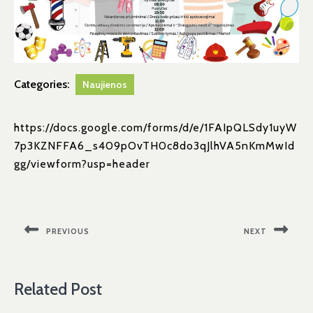
Categories:
Naujienos
https://docs.google.com/forms/d/e/1FAIpQLSdy1uyW
7p3KZNFFA6_s409pOvTH0c8do3qJlhVA5nKmMwId
gg/viewform?usp=header
Navigacija
tarp
PREVIOUS
NEXT
įrašų
Previous
Next
post:
post:
Related Post