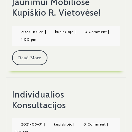
Jaunimui Mobiliose
Helovy
Kupiškio R. Vietovėse!
Veiklos
Jaunimu
2024-
kupiskiojc
2024-10-28
|
kupiskiojc
|
0 Comment
|
10-
1:00 pm
Mobilio
28
Kupiški
Read
Read More
R.
More
Vietovė
Individualios
Individualios
Konsultacijos
Konsultacijos
2021-
kupiskiojc
2021-05-31
|
kupiskiojc
|
0 Comment
|
05-
9:31 am