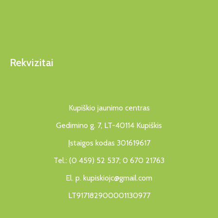
Rekvizitai
Kupiškio jaunimo centras
Gedimino g. 7, LT-40114 Kupiškis
Įstaigos kodas 301619617
Tel.: (0 459) 52 537; 0 670 21763
El. p. kupiskiojc@gmail.com
LT917182900001130977