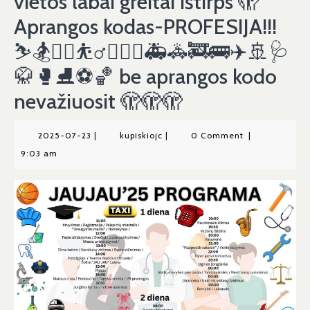
vietos labai greitai ištirps 🫣
Aprangos kodas-PROFESIJA!!!
⛷️🏂🤼‍♀️⛹️‍♂️🤽🏻‍♀️🚑🚓🚒🚌✈️🚢🩺
🥋🥊⛸️⚽️🏀 be aprangos kodo
nevažiuosit 🫣🫣🫣
2025-
kupiskiojc
2025-07-23
|
kupiskiojc
|
0 Comment
|
07-
9:03 am
23