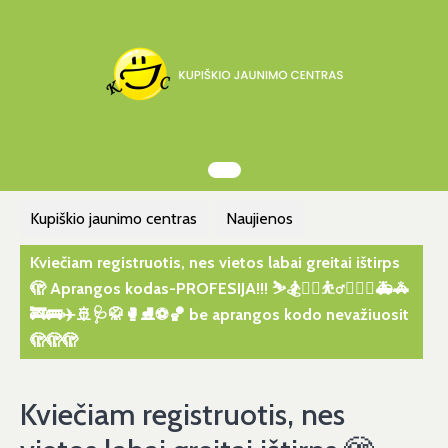
Skip
to
content
Kupiškio jaunimo centras
Naujienos
Kviečiam registruotis, nes vietos labai greitai ištirps
🫣 Aprangos kodas-PROFESIJA!!! ⛷️🏂🤼‍♀️⛹️‍♂️🤽🏻‍♀️🚑🚓
🚒🚌✈️🚢🩺🥋🥊⛸️⚽️🏀 be aprangos kodo nevažiuosit
🫣🫣🫣
Kviečiam registruotis, nes