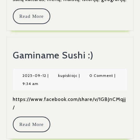
Etapas
Read
Read More
More
Gaminame
Gaminame Sushi :)
Sushi
:)
2025-
kupiskiojc
2025-09-12
|
kupiskiojc
|
0 Comment
|
09-
9:34 am
12
https://www.facebook.com/share/v/1GBJnCMqjj
/
Read
Read More
More