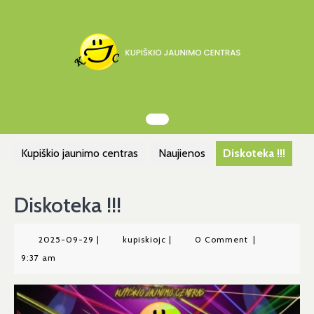
Skip
to
content
Kupiškio jaunimo centras
Naujienos
Diskoteka !!!
Diskoteka !!!
2025-
kupiskiojc
2025-09-29
|
kupiskiojc
|
0 Comment
|
09-
9:37 am
29