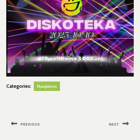
Categories:
Naujienos
Navigacija
tarp
PREVIOUS
NEXT
įrašų
Previous
Next
post:
post: