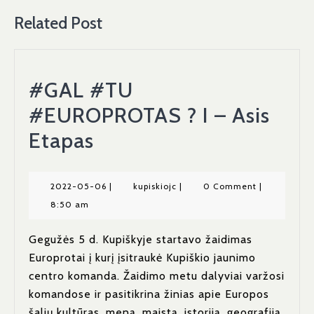
Related Post
#GAL #TU
#EUROPROTAS ? I – Asis
#GAL
Etapas
#TU
#EUROPROTAS
2022-
kupiskiojc
2022-05-06
|
kupiskiojc
|
0 Comment
|
05-
8:50 am
?
06
I
Gegužės 5 d. Kupiškyje startavo žaidimas
Europrotai į kurį įsitraukė Kupiškio jaunimo
–
centro komanda. Žaidimo metu dalyviai varžosi
Asis
komandose ir pasitikrina žinias apie Europos
šalių kultūras, meną, maistą, istoriją, geografiją,