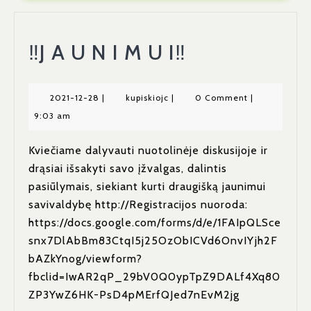
‼
‼J A U N I M U I‼
J
A
2021-
kupiskiojc
2021-12-28
|
kupiskiojc
|
0 Comment
|
12-
9:03 am
U
28
N
Kviečiame dalyvauti nuotolinėje diskusijoje ir
drąsiai išsakyti savo įžvalgas, dalintis
I
pasiūlymais, siekiant kurti draugišką jaunimui
M
savivaldybę http://Registracijos nuoroda:
U
https://docs.google.com/forms/d/e/1FAIpQLSce
snx7DlAbBm83CtqI5j25OzObICVd6OnvIYjh2F
I‼
bAZkYnog/viewform?
fbclid=IwAR2qP_29bV0Q0ypTpZ9DALf4Xq80
ZP3YwZ6HK-PsD4pMErfQJed7nEvM2jg