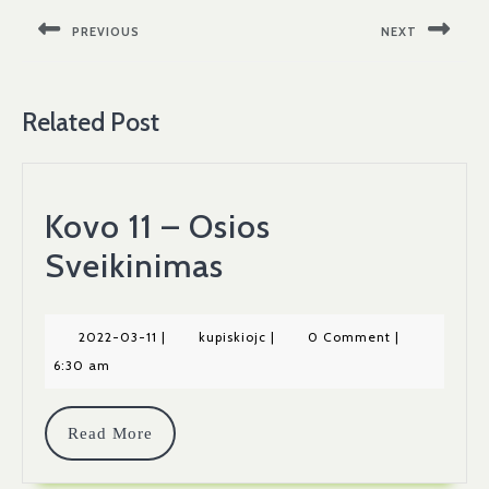
tarp
PREVIOUS
NEXT
įrašų
Previous
Next
post:
post:
Related Post
Kovo 11 – Osios
Kovo
Sveikinimas
11
–
2022-
kupiskiojc
2022-03-11
|
kupiskiojc
|
0 Comment
|
03-
6:30 am
Osios
11
Sveikinimas
Read
Read More
More