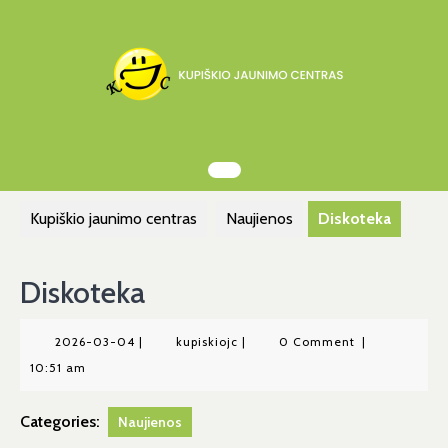
Skip
to
content
Kupiškio jaunimo centras
Naujienos
Diskoteka
Diskoteka
2026-
kupiskiojc
2026-03-04
|
kupiskiojc
|
0 Comment
|
03-
10:51 am
04
Categories:
Naujienos