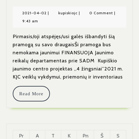
Kas
Slepiasi
2021-
kupiskiojc
2021-04-02
|
kupiskiojc
|
0 Comment
|
04-
9:43 am
Dėžėse?
02
🤩
Pirmasis/oji atspėjęs/usi galės išbandyti šią
pramogą su savo draugaisŠi pramoga bus
nemokama jaunimui FINANSUOJA Jaunimo
reikalų departamentas prie SADM Kupiškio
jaunimo centro projektas ,,4 žingsniai”2021 m.
KJC veiklų vykdymui, priemonių ir inventoriaus
Read
Read More
More
Pr
A
T
K
Pn
Š
S