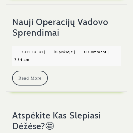
Nauji Operacijų Vadovo
Nauji
Sprendimai
Operacijų
Vadovo
2021-
kupiskiojc
2021-10-01
|
kupiskiojc
|
0 Comment
|
10-
7:34 am
Sprendimai
01
Read
Read More
More
Atspėkite Kas Slepiasi
Atspėkite
Dėžėse?🤩