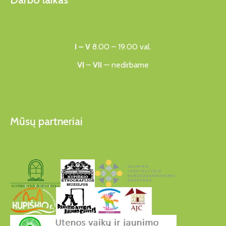
I – V
8.00 – 19.00 val.
VI
–
VII
— nedirbame
Mūsų partneriai