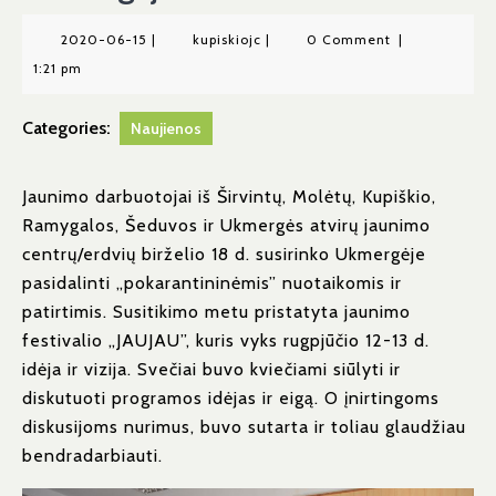
2020-
kupiskiojc
2020-06-15
|
kupiskiojc
|
0 Comment
|
06-
1:21 pm
15
Categories:
Naujienos
Jaunimo darbuotojai iš Širvintų, Molėtų, Kupiškio,
Ramygalos, Šeduvos ir Ukmergės atvirų jaunimo
centrų/erdvių birželio 18 d. susirinko Ukmergėje
pasidalinti „pokarantininėmis” nuotaikomis ir
patirtimis. Susitikimo metu pristatyta jaunimo
festivalio „JAUJAU”, kuris vyks rugpjūčio 12-13 d.
idėja ir vizija. Svečiai buvo kviečiami siūlyti ir
diskutuoti programos idėjas ir eigą. O įnirtingoms
diskusijoms nurimus, buvo sutarta ir toliau glaudžiau
bendradarbiauti.