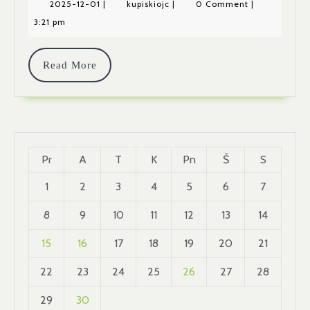
Nuo
2025-
kupiskiojc
2025-12-01
|
kupiskiojc
|
0 Comment
|
12-
3:21 pm
17:30
01
Val.,
Read
Read More
Kviečiame
More
Žiūrėti
Jau
Pamiltus
Pr
A
T
K
Pn
Š
S
Ir
1
2
3
4
5
6
7
Visiems
8
9
10
11
12
13
14
Gerai
15
16
17
18
19
20
21
Žinomus
22
23
24
25
26
27
28
Kalėdinius
29
30
Filmus