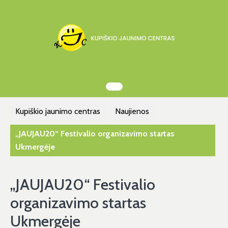
Skip
to
content
Kupiškio jaunimo centras
Naujienos
„JAUJAU20“ Festivalio organizavimo startas
Ukmergėje
„JAUJAU20“ Festivalio
organizavimo startas
Ukmergėje