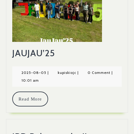
JAUJAU’25
JAUJAU’25
2025-
kupiskiojc
2025-08-05
|
kupiskiojc
|
0 Comment
|
08-
10:01 am
05
Read
Read More
More