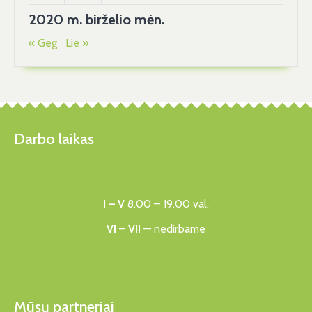
Kartu
2020 m. birželio mėn.
🥰
« Geg
Lie »
🥰
🥰
Darbo laikas
I – V
8.00 – 19.00 val.
VI
–
VII
— nedirbame
Mūsų partneriai