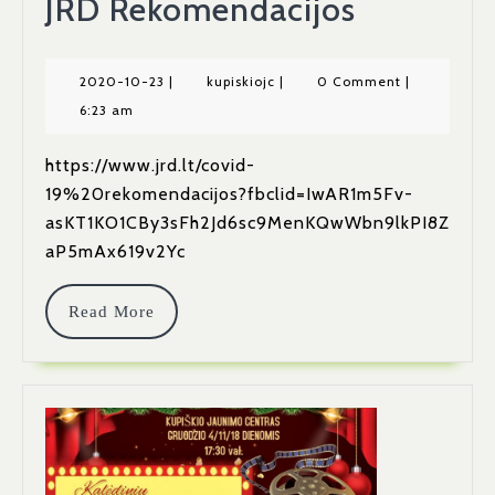
JRD
JRD Rekomendacijos
Rekomen
2020-
kupiskiojc
2020-10-23
|
kupiskiojc
|
0 Comment
|
10-
6:23 am
23
https://www.jrd.lt/covid-
19%20rekomendacijos?fbclid=IwAR1m5Fv-
asKT1KO1CBy3sFh2Jd6sc9MenKQwWbn9lkPI8Z
aP5mAx619v2Yc
Read
Read More
More