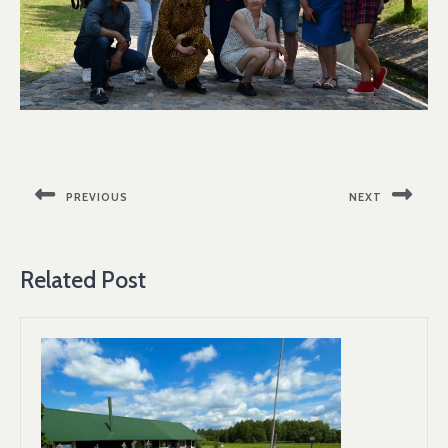
Navigacija
tarp
PREVIOUS
NEXT
įrašų
Previous
Next
post:
post:
Related Post