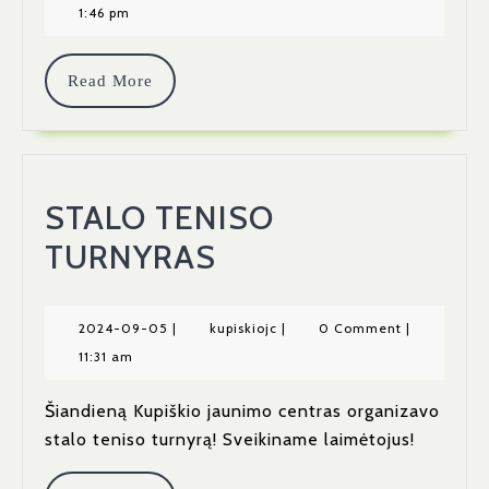
1:46 pm
Read More
STALO TENISO
TURNYRAS
2024-09-05
|
kupiskiojc
|
0 Comment
|
11:31 am
Šiandieną Kupiškio jaunimo centras organizavo
stalo teniso turnyrą! Sveikiname laimėtojus!