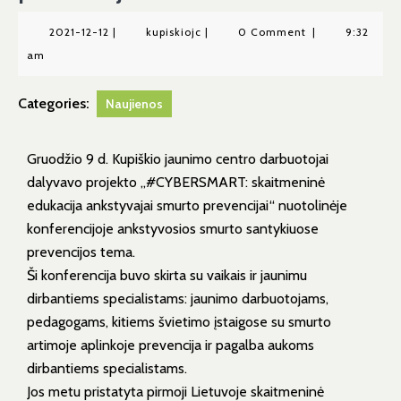
2021-12-12
|
kupiskiojc
|
0 Comment
|
9:32
am
Categories:
Naujienos
Gruodžio 9 d. Kupiškio jaunimo centro darbuotojai
dalyvavo projekto „#CYBERSMART: skaitmeninė
edukacija ankstyvajai smurto prevencijai“ nuotolinėje
konferencijoje ankstyvosios smurto santykiuose
prevencijos tema.
Ši konferencija buvo skirta su vaikais ir jaunimu
dirbantiems specialistams: jaunimo darbuotojams,
pedagogams, kitiems švietimo įstaigose su smurto
artimoje aplinkoje prevencija ir pagalba aukoms
dirbantiems specialistams.
Jos metu pristatyta pirmoji Lietuvoje skaitmeninė