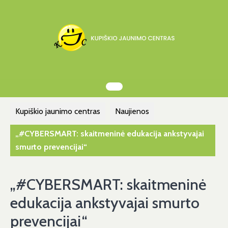
Kupiškio jaunimo centras
Naujienos
„#CYBERSMART: skaitmeninė edukacija ankstyvajai
smurto prevencijai“
„#CYBERSMART: skaitmeninė
edukacija ankstyvajai smurto
prevencijai“