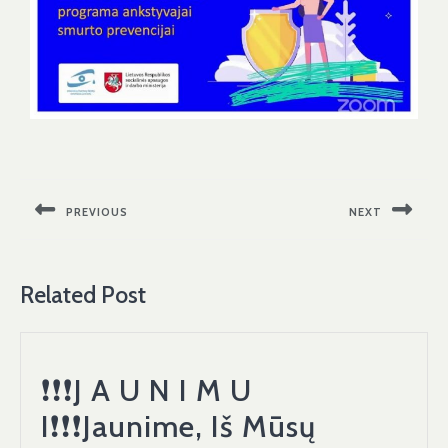
PREVIOUS
NEXT
Related Post
❗❗❗J A U N I M U
I❗❗❗Jaunime, Iš Mūsų