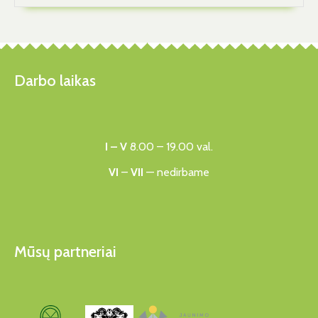
Darbo laikas
I – V
8.00 – 19.00 val.
VI
–
VII
— nedirbame
Mūsų partneriai