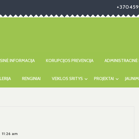
+370459
ISINĖ INFORMACIJA
KORUPCIJOS PREVENCIJA
ADMINISTRACINĖ 
LERIJA
RENGINIAI
VEIKLOS SRITYS
PROJEKTAI
JAUNIM
11:26 am