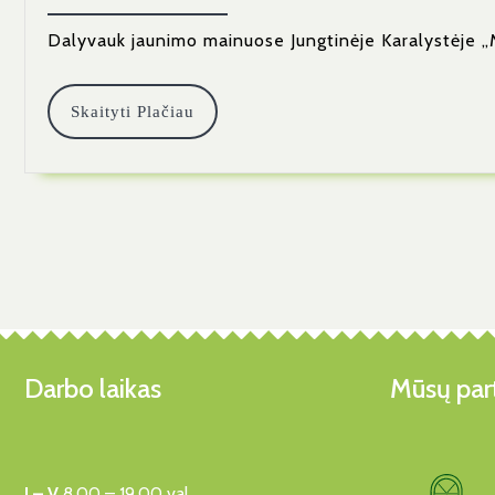
12-
09
Dalyvauk jaunimo mainuose Jungtinėje Karalystėje 
Skaityti
Skaityti Plačiau
Plačiau
Darbo laikas
Mūsų part
I – V
8.00 – 19.00 val.