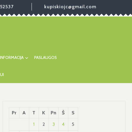
52537
kupiskiojc@gmail.com
INFORMACIJA
PASLAUGOS
UI
Pr
A
T
K
Pn
Š
S
1
2
3
4
5