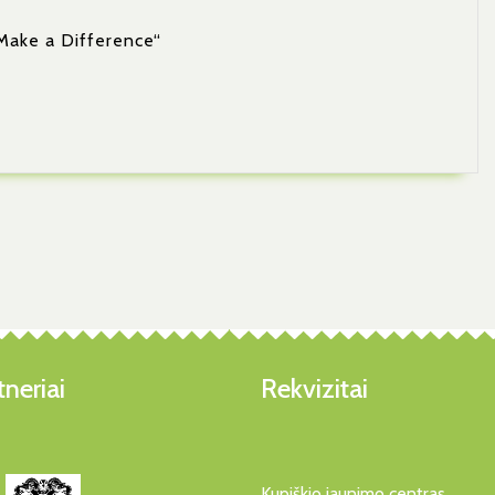
„Make a Difference“
neriai
Rekvizitai
Kupiškio jaunimo centras