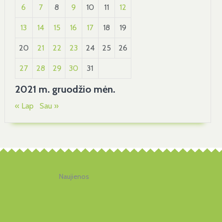
6
7
8
9
10
11
12
13
14
15
16
17
18
19
20
21
22
23
24
25
26
27
28
29
30
31
2021 m. gruodžio mėn.
« Lap
Sau »
Naujienos