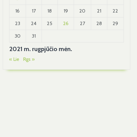
16
17
18
19
20
21
22
23
24
25
26
27
28
29
30
31
2021 m. rugpjūčio mėn.
« Lie
Rgs »