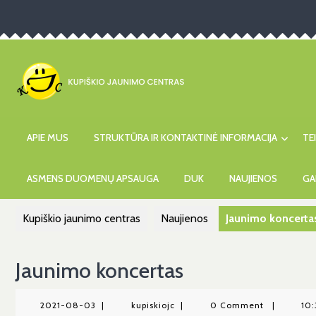
Skip
to
content
APIE MUS
STRUKTŪRA IR KONTAKTINĖ INFORMACIJA
TE
ASMENS DUOMENŲ APSAUGA
DUK
NAUJIENOS
GA
Kupiškio jaunimo centras
Naujienos
Jaunimo koncerta
Jaunimo koncertas
2021-
kupiskiojc
2021-08-03
|
kupiskiojc
|
0 Comment
|
10