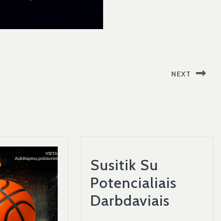
NEXT
Next
post:
Susitik Su
Potencialiais
Susitik
Darbdaviais
Su