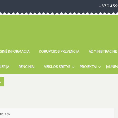
+370459
ISINĖ INFORMACIJA
KORUPCIJOS PREVENCIJA
ADMINISTRACINĖ 
LERIJA
RENGINIAI
VEIKLOS SRITYS
PROJEKTAI
JAUNIM
s
:38 am