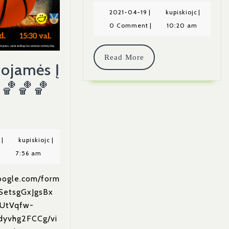
Potenci
2021-
kupiskiojc
2021-04-19
|
kupiskiojc
|
04-
0 Comment
|
10:20 am
Darbdav
19
Read
Read More
uojamės Į
More
 🏀🏀🏀
istruojamės
nyrą
2025-
kupiskiojc
9
|
kupiskiojc
|
06-
|
7:56 am
09
google.com/form
LSetsgGxJgsBx
UtVqfw-
yvhg2FCCg/vi