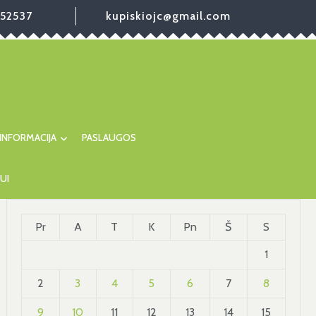
52537
kupiskiojc@gmail.com
INFORMACIJA
PASLAUGOS
UI
Pr
A
T
K
Pn
Š
S
1
2
3
4
5
6
7
8
9
10
11
12
13
14
15