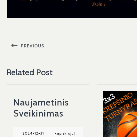
Navigacija
tarp
PREVIOUS
įrašų
Previous
post:
Related Post
Naujametinis
Naujametinis
Sveikinimas
Sveikinimas
2024-
kupiskiojc
2024-12-31
|
kupiskiojc
|