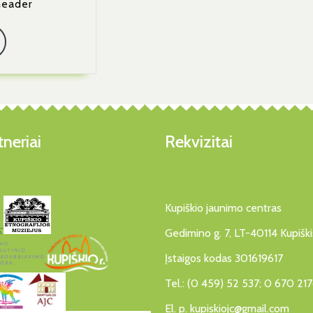
header
Read
More
neriai
Rekvizitai
Kupiškio jaunimo centras
Gedimino g. 7, LT-40114 Kupiški
Įstaigos kodas 301619617
Tel.: (0 459) 52 537; 0 670 21
El. p. kupiskiojc@gmail.com