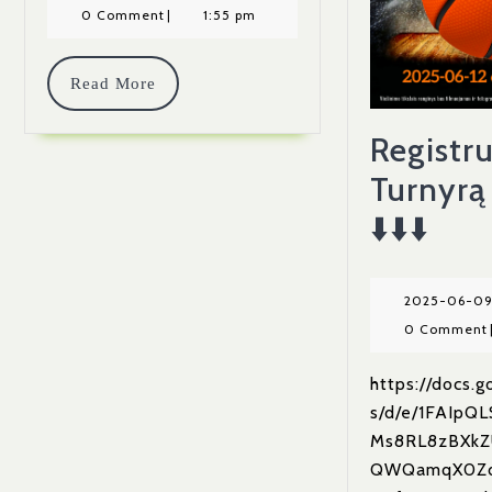
12-
0 Comment
|
1:55 pm
31
Read
Read More
More
Registr
Turnyrą
Reg
⬇️⬇️⬇️
Į
Tur
2025-06-0
0 Comment
🏀
🏀
https://docs.
s/d/e/1FAIpQ
🏀
Ms8RL8zBXkZ
⬇️⬇️⬇️
QWQamqX0Zd