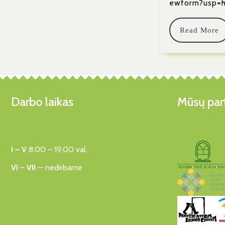
ewform?usp=
Read More
Darbo laikas
Mūsų part
I – V
8.00 – 19.00 val.
VI
–
VII
— nedirbame