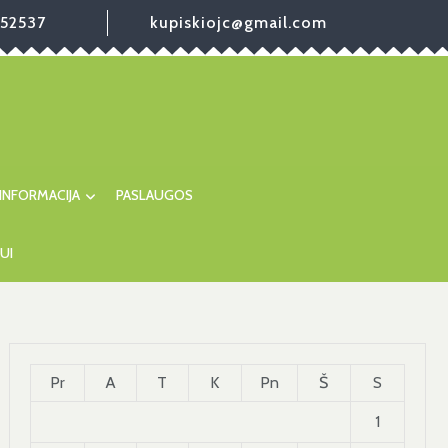
52537
kupiskiojc@gmail.com
INFORMACIJA
PASLAUGOS
UI
Pr
A
T
K
Pn
Š
S
1