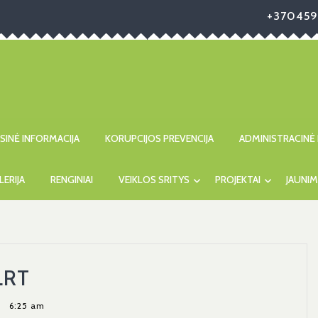
+370459
ISINĖ INFORMACIJA
KORUPCIJOS PREVENCIJA
ADMINISTRACINĖ 
LERIJA
RENGINIAI
VEIKLOS SRITYS
PROJEKTAI
JAUNIM
Įdomios
LRT
Atostogos
6:25 am