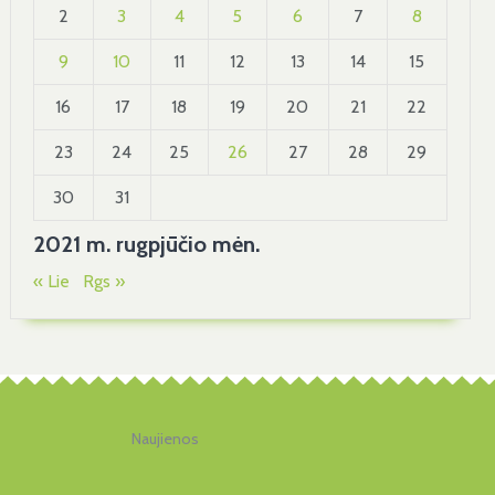
2
3
4
5
6
7
8
9
10
11
12
13
14
15
16
17
18
19
20
21
22
23
24
25
26
27
28
29
30
31
2021 m. rugpjūčio mėn.
« Lie
Rgs »
Naujienos