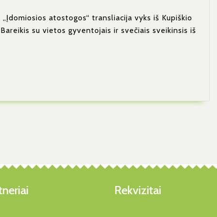
Kartu
 „Įdomiosios atostogos“ transliacija vyks iš Kupiškio
Su
reikis su vietos gyventojais ir svečiais sveikinsis iš
LRT
neriai
Rekvizitai