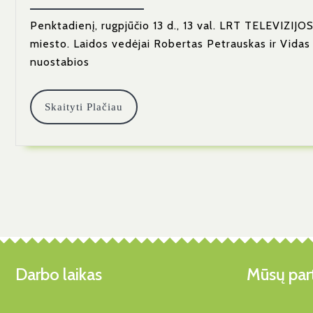
08-
09
Penktadienį, rugpjūčio 13 d., 13 val. LRT TELEVIZIJOS
miesto. Laidos vedėjai Robertas Petrauskas ir Vidas Ba
nuostabios
Skaityti
Skaityti Plačiau
Plačiau
Darbo laikas
Mūsų part