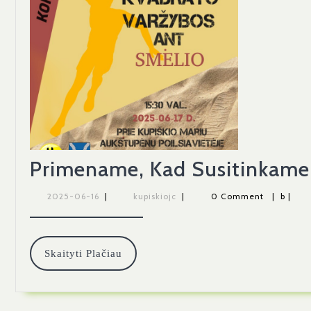
Primename, Kad Susitinkame 
2025-
kupiskiojc
2025-06-16
|
kupiskiojc
|
0 Comment
|
b
|
06-
16
Skaityti
Skaityti Plačiau
Plačiau