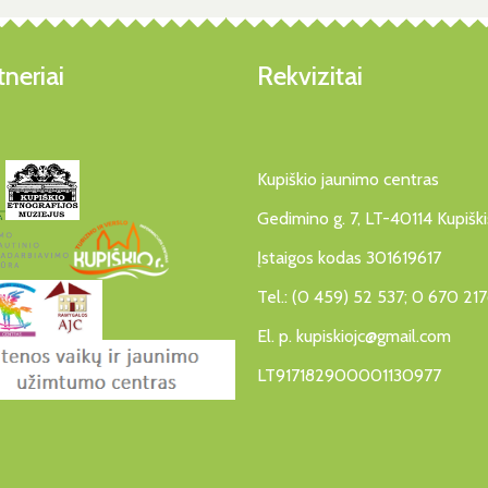
neriai
Rekvizitai
Kupiškio jaunimo centras
Gedimino g. 7, LT-40114 Kupiški
Įstaigos kodas 301619617
Tel.: (0 459) 52 537; 0 670 21
El. p. kupiskiojc@gmail.com
LT917182900001130977