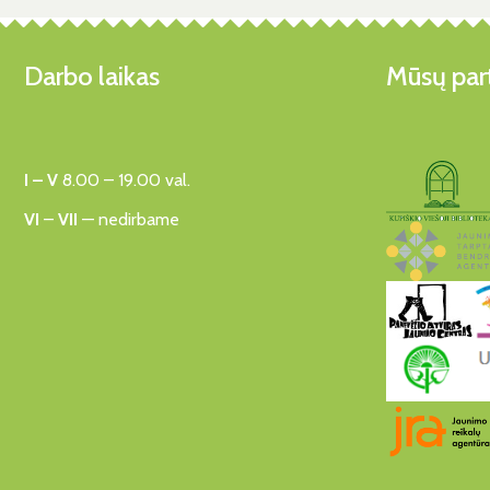
Darbo laikas
Mūsų part
I – V
8.00 – 19.00 val.
VI
–
VII
— nedirbame