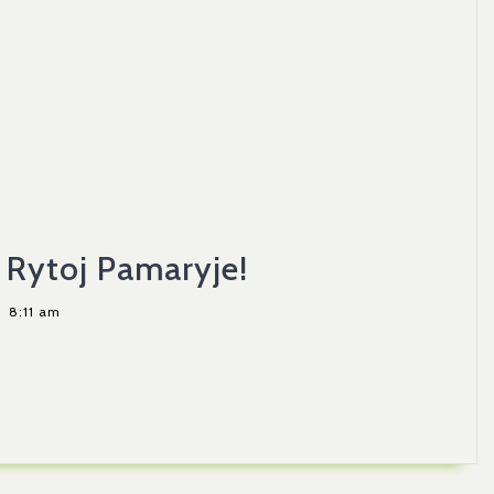
Primename,
Rytoj Pamaryje!
Kad
8:11 am
Susitinkame
Rytoj
Pamaryje!