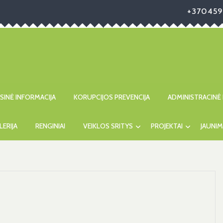
+370459
ISINĖ INFORMACIJA
KORUPCIJOS PREVENCIJA
ADMINISTRACINĖ 
LERIJA
RENGINIAI
VEIKLOS SRITYS
PROJEKTAI
JAUNIM