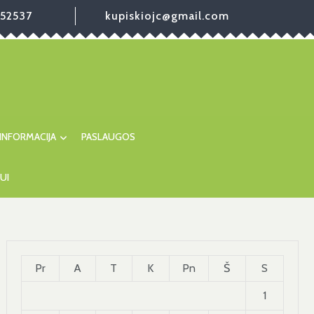
52537
kupiskiojc@gmail.com
INFORMACIJA
PASLAUGOS
UI
Pr
A
T
K
Pn
Š
S
1