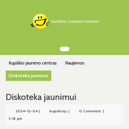
Skip
to
content
Kupiškio jaunimo centras
Naujienos
Diskoteka jaunimui
Diskoteka jaunimui
2024-
kupiskiojc
2024-12-04
|
kupiskiojc
|
0 Comment
|
12-
3:18 pm
04