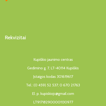
Rekvizitai
Kupiškio jaunimo centras
Gedimino g. 7, LT-40114 Kupiškis
Įstaigos kodas 301619617
Tel.: (0 459) 52 537; 0 670 21763
El. p. kupiskiojc@gmail.com
LT917182900001130977