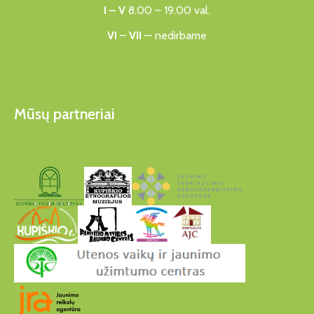
I – V
8.00 – 19.00 val.
VI
–
VII
— nedirbame
Mūsų partneriai