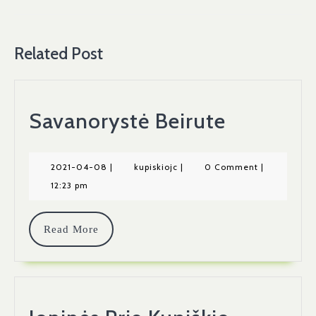
įrašų
Previous
Next
post:
post:
Related Post
Savanory
Savanorystė Beirute
Beirute
2021-
kupiskiojc
2021-04-08
|
kupiskiojc
|
0 Comment
|
04-
12:23 pm
08
Read
Read More
More