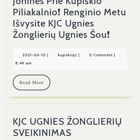
Joninės Prie Kupiškio
Piliakalnio❗ Renginio Metu
Išvysite KJC Ugnies
Joninė
Žonglierių Ugnies Šou❗
Prie
Kupišk
2021-
kupiskiojc
2021-06-10
|
kupiskiojc
|
0 Comment
|
06-
8:49 am
Piliaka
10
Rengin
Read
Read More
Metu
More
Išvysit
KJC
KJC UGNIES ŽONGLIERIŲ
Ugnies
KJC
SVEIKINIMAS
Žongli