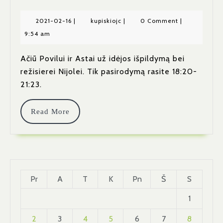
UGNIES
Ugnies
ŽONGLIERIŲ
2021-
kupiskiojc
2021-02-16
|
kupiskiojc
|
0 Comment
|
Šou❗
02-
9:54 am
SVEIKINIMAS
16
Ačiū Povilui ir Astai už idėjos išpildymą bei
režisierei Nijolei. Tik pasirodymą rasite 18:20-
21:23.
Read
Read More
More
Pr
A
T
K
Pn
Š
S
1
2
3
4
5
6
7
8